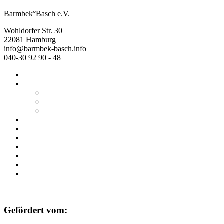
Barmbek°Basch e.V.
Wohldorfer Str. 30
22081 Hamburg
info@barmbek-basch.info
040-30 92 90 - 48
Start
Über uns
Wer wir sind
Mehr von uns
Ausstellungen
Programm
Beratung
Einrichtungen
Raumvermietung
Kontakt
Datenschutz
Impressum
Gefördert vom: