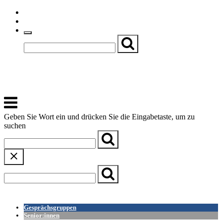
Skip
Einfache Sprache
to
Textgröße
content
Basch
Zentrum für Kirche, Kultur und Soziales
Menu
Geben Sie Wort ein und drücken Sie die Eingabetaste, um zu
suchen
← Zurück zur Übersicht
Gesprächsgruppen
Senior:innen