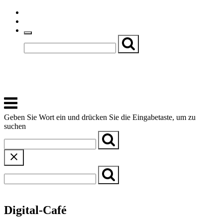
Skip
Einfache Sprache
to
Textgröße
content
Basch
Zentrum für Kirche, Kultur und Soziales
Menu
Geben Sie Wort ein und drücken Sie die Eingabetaste, um zu
suchen
← Zurück zur Übersicht
Digital-Café