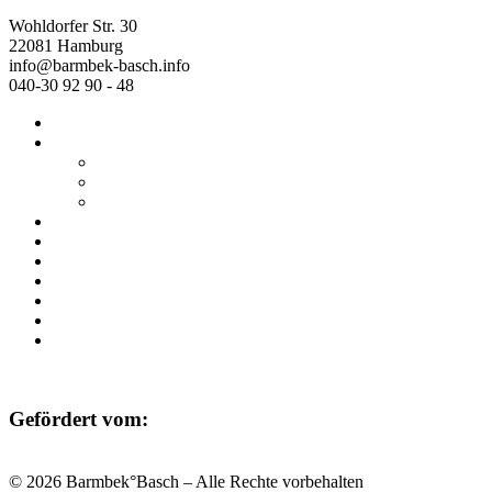
Wohldorfer Str. 30
22081 Hamburg
info@barmbek-basch.info
040-30 92 90 - 48
Start
Über uns
Wer wir sind
Mehr von uns
Ausstellungen
Programm
Beratung
Einrichtungen
Raumvermietung
Kontakt
Datenschutz
Impressum
Gefördert vom:
© 2026 Barmbek°Basch – Alle Rechte vorbehalten