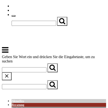
Skip
Einfache Sprache
to
Textgröße
content
Basch
Zentrum für Kirche, Kultur und Soziales
Menu
Geben Sie Wort ein und drücken Sie die Eingabetaste, um zu
suchen
← Zurück zur Übersicht
Aktuelles
Beratung