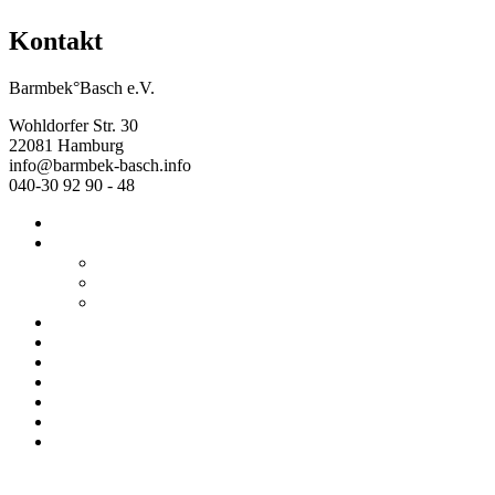
Kontakt
Barmbek°Basch e.V.
Wohldorfer Str. 30
22081 Hamburg
info@barmbek-basch.info
040-30 92 90 - 48
Start
Über uns
Wer wir sind
Mehr von uns
Ausstellungen
Programm
Beratung
Einrichtungen
Raumvermietung
Kontakt
Datenschutz
Impressum