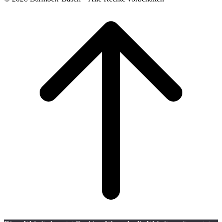
Scroll
to
top