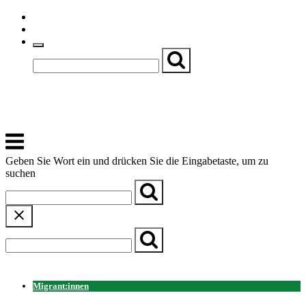
Skip
Einfache Sprache
to
Textgröße
content
Basch
Zentrum für Kirche, Kultur und Soziales
Menu
Geben Sie Wort ein und drücken Sie die Eingabetaste, um zu
suchen
← Zurück zur Übersicht
Migrant:innen