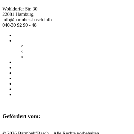
Wohldorfer Str. 30
22081 Hamburg
info@barmbek-basch.info
040-30 92 90 - 48
Start
Über uns
Wer wir sind
Mehr von uns
Ausstellungen
Programm
Beratung
Einrichtungen
Raumvermietung
Kontakt
Datenschutz
Impressum
Gefördert vom:
© 2026 Barmbek°Basch – Alle Rechte vorbehalten