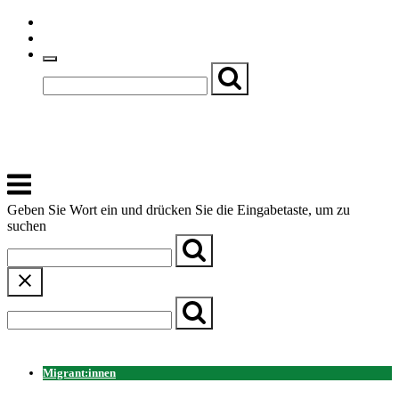
Skip
Einfache Sprache
to
Textgröße
content
Basch
Zentrum für Kirche, Kultur und Soziales
Menu
Geben Sie Wort ein und drücken Sie die Eingabetaste, um zu
suchen
← Zurück zur Übersicht
Migrant:innen