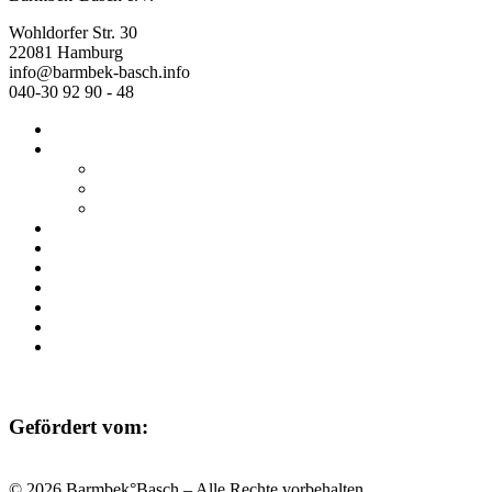
Wohldorfer Str. 30
22081 Hamburg
info@barmbek-basch.info
040-30 92 90 - 48
Start
Über uns
Wer wir sind
Mehr von uns
Ausstellungen
Programm
Beratung
Einrichtungen
Raumvermietung
Kontakt
Datenschutz
Impressum
Gefördert vom:
© 2026 Barmbek°Basch – Alle Rechte vorbehalten