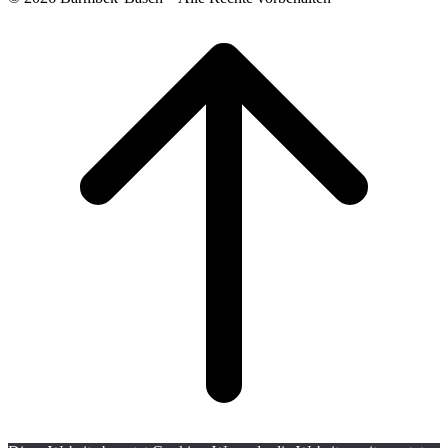
Scroll
to
top