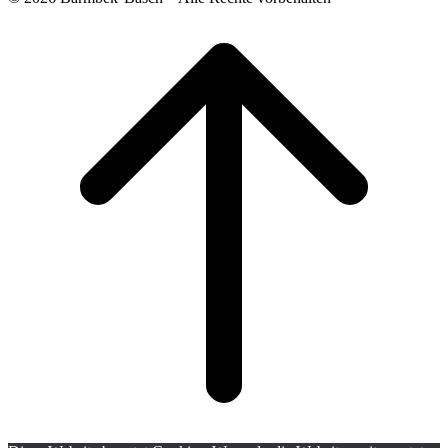
Scroll
to
top