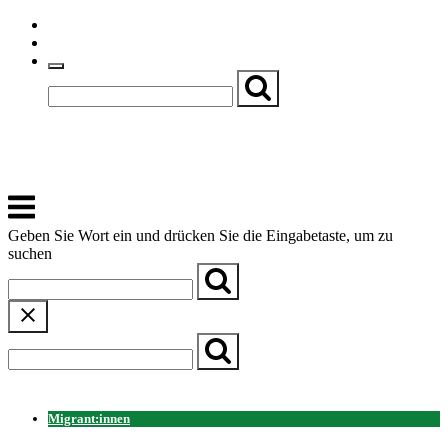
Skip
Einfache Sprache
to
Textgröße
content
Basch
Zentrum für Kirche, Kultur und Soziales
Menu
Geben Sie Wort ein und drücken Sie die Eingabetaste, um zu
suchen
← Zurück zur Übersicht
Migrant:innen