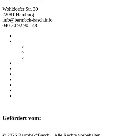
Wohldorfer Str. 30
22081 Hamburg
info@barmbek-basch.info
040-30 92 90 - 48
Start
Über uns
Wer wir sind
Mehr von uns
Ausstellungen
Programm
Beratung
Einrichtungen
Raumvermietung
Kontakt
Datenschutz
Impressum
Gefördert vom:
© 2026 Barmbek°Basch – Alle Rechte vorbehalten