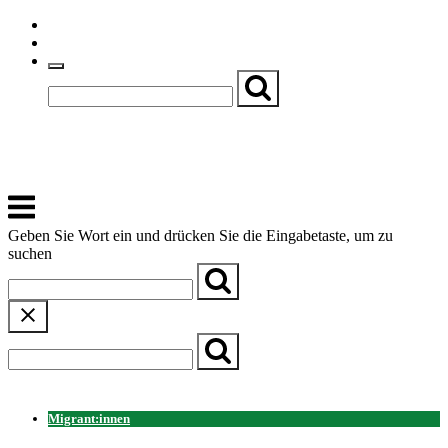
Skip
Einfache Sprache
to
Textgröße
content
Basch
Zentrum für Kirche, Kultur und Soziales
Menu
Geben Sie Wort ein und drücken Sie die Eingabetaste, um zu
suchen
← Zurück zur Übersicht
Migrant:innen