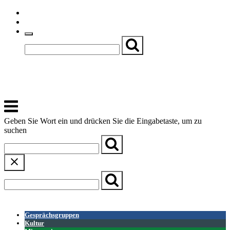
Skip
Einfache Sprache
to
Textgröße
content
Basch
Zentrum für Kirche, Kultur und Soziales
Menu
Geben Sie Wort ein und drücken Sie die Eingabetaste, um zu
suchen
← Zurück zur Übersicht
Gesprächsgruppen
Kultur