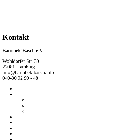
Kontakt
Barmbek°Basch e.V.
Wohldorfer Str. 30
22081 Hamburg
info@barmbek-basch.info
040-30 92 90 - 48
Start
Über uns
Wer wir sind
Mehr von uns
Ausstellungen
Programm
Beratung
Einrichtungen
Raumvermietung
Kontakt