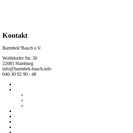
Kontakt
Barmbek°Basch e.V.
Wohldorfer Str. 30
22081 Hamburg
info@barmbek-basch.info
040-30 92 90 - 48
Start
Über uns
Wer wir sind
Mehr von uns
Ausstellungen
Programm
Beratung
Einrichtungen
Raumvermietung
Kontakt