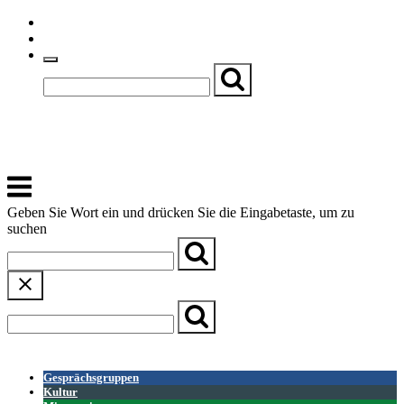
Skip
Einfache Sprache
to
Textgröße
content
Basch
Zentrum für Kirche, Kultur und Soziales
Menu
Geben Sie Wort ein und drücken Sie die Eingabetaste, um zu
suchen
← Zurück zur Übersicht
Gesprächsgruppen
Kultur