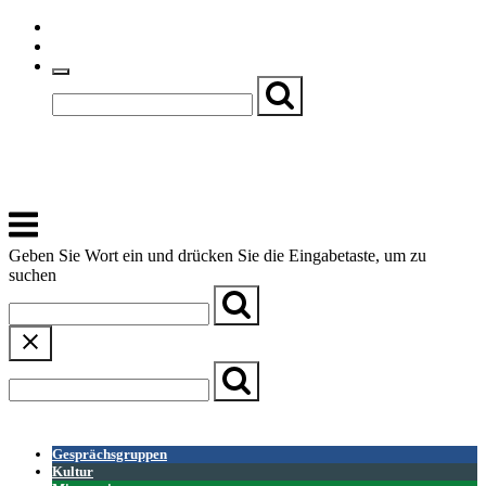
Skip
Einfache Sprache
to
Textgröße
content
Basch
Zentrum für Kirche, Kultur und Soziales
Menu
Geben Sie Wort ein und drücken Sie die Eingabetaste, um zu
suchen
← Zurück zur Übersicht
Gesprächsgruppen
Kultur