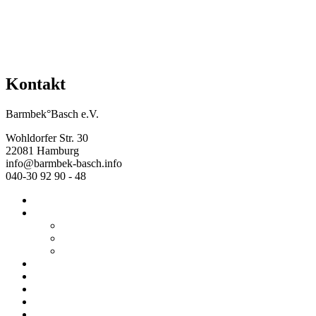
Kontakt
Barmbek°Basch e.V.
Wohldorfer Str. 30
22081 Hamburg
info@barmbek-basch.info
040-30 92 90 - 48
Start
Über uns
Wer wir sind
Mehr von uns
Ausstellungen
Programm
Beratung
Einrichtungen
Raumvermietung
Kontakt