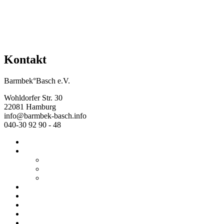
Kontakt
Barmbek°Basch e.V.
Wohldorfer Str. 30
22081 Hamburg
info@barmbek-basch.info
040-30 92 90 - 48
Start
Über uns
Wer wir sind
Mehr von uns
Ausstellungen
Programm
Beratung
Einrichtungen
Raumvermietung
Kontakt