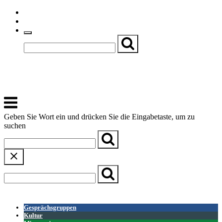
Skip
Einfache Sprache
to
Textgröße
content
Basch
Zentrum für Kirche, Kultur und Soziales
Menu
Geben Sie Wort ein und drücken Sie die Eingabetaste, um zu
suchen
← Zurück zur Übersicht
Gesprächsgruppen
Kultur