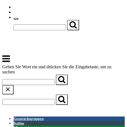
Skip
Einfache Sprache
to
Textgröße
content
Basch
Zentrum für Kirche, Kultur und Soziales
Menu
Geben Sie Wort ein und drücken Sie die Eingabetaste, um zu
suchen
← Zurück zur Übersicht
Gesprächsgruppen
Kultur