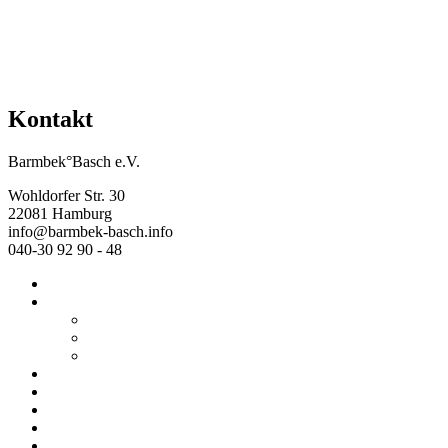
Kontakt
Barmbek°Basch e.V.
Wohldorfer Str. 30
22081 Hamburg
info@barmbek-basch.info
040-30 92 90 - 48
Start
Über uns
Wer wir sind
Mehr von uns
Ausstellungen
Programm
Beratung
Einrichtungen
Raumvermietung
Kontakt