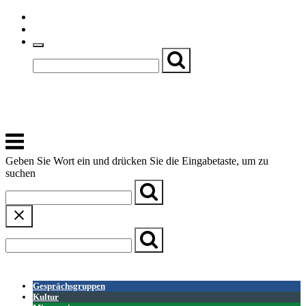
Skip
Einfache Sprache
to
Textgröße
content
Basch
Zentrum für Kirche, Kultur und Soziales
Menu
Geben Sie Wort ein und drücken Sie die Eingabetaste, um zu
suchen
← Zurück zur Übersicht
Gesprächsgruppen
Kultur