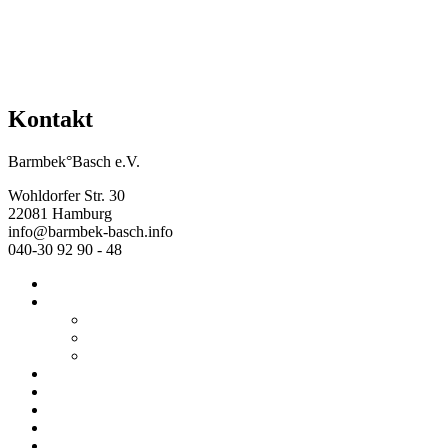
Kontakt
Barmbek°Basch e.V.
Wohldorfer Str. 30
22081 Hamburg
info@barmbek-basch.info
040-30 92 90 - 48
Start
Über uns
Wer wir sind
Mehr von uns
Ausstellungen
Programm
Beratung
Einrichtungen
Raumvermietung
Kontakt