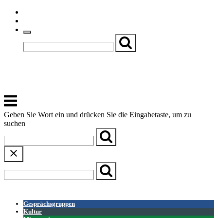
Skip
Einfache Sprache
to
Textgröße
content
Basch
Zentrum für Kirche, Kultur und Soziales
Menu
Geben Sie Wort ein und drücken Sie die Eingabetaste, um zu
suchen
← Zurück zur Übersicht
Gesprächsgruppen
Kultur