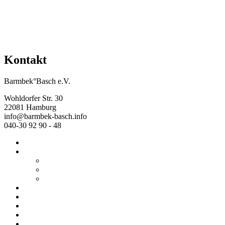
Kontakt
Barmbek°Basch e.V.
Wohldorfer Str. 30
22081 Hamburg
info@barmbek-basch.info
040-30 92 90 - 48
Start
Über uns
Wer wir sind
Mehr von uns
Ausstellungen
Programm
Beratung
Einrichtungen
Raumvermietung
Kontakt