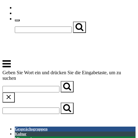
Skip
Einfache Sprache
to
Textgröße
content
Basch
Zentrum für Kirche, Kultur und Soziales
Menu
Geben Sie Wort ein und drücken Sie die Eingabetaste, um zu
suchen
← Zurück zur Übersicht
Gesprächsgruppen
Kultur