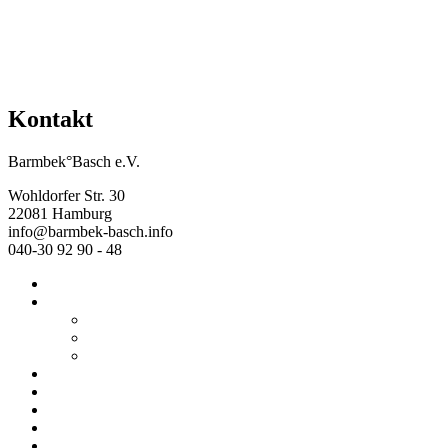
Kontakt
Barmbek°Basch e.V.
Wohldorfer Str. 30
22081 Hamburg
info@barmbek-basch.info
040-30 92 90 - 48
Start
Über uns
Wer wir sind
Mehr von uns
Ausstellungen
Programm
Beratung
Einrichtungen
Raumvermietung
Kontakt