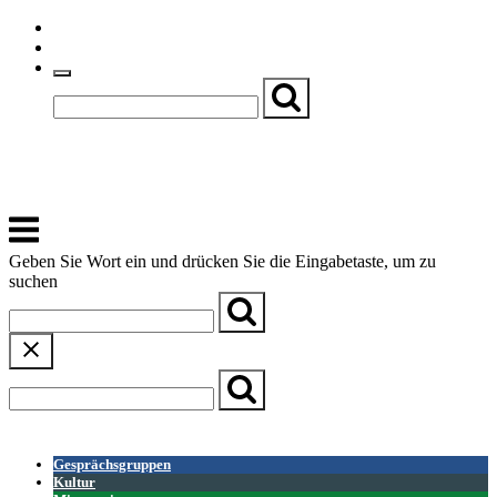
Skip
Einfache Sprache
to
Textgröße
content
Basch
Zentrum für Kirche, Kultur und Soziales
Menu
Geben Sie Wort ein und drücken Sie die Eingabetaste, um zu
suchen
← Zurück zur Übersicht
Gesprächsgruppen
Kultur