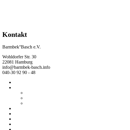
Kontakt
Barmbek°Basch e.V.
Wohldorfer Str. 30
22081 Hamburg
info@barmbek-basch.info
040-30 92 90 - 48
Start
Über uns
Wer wir sind
Mehr von uns
Ausstellungen
Programm
Beratung
Einrichtungen
Raumvermietung
Kontakt