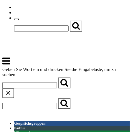
Skip
Einfache Sprache
to
Textgröße
content
Basch
Zentrum für Kirche, Kultur und Soziales
Menu
Geben Sie Wort ein und drücken Sie die Eingabetaste, um zu
suchen
← Zurück zur Übersicht
Gesprächsgruppen
Kultur