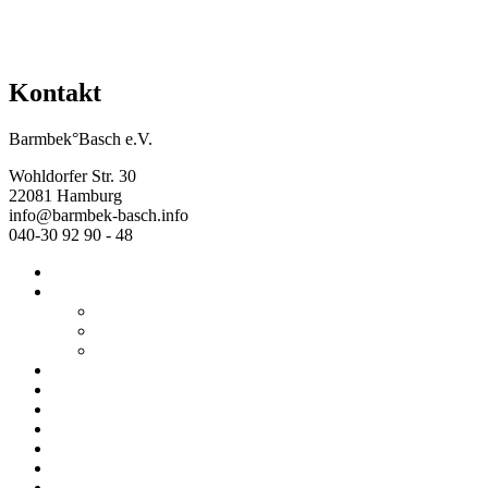
Kontakt
Barmbek°Basch e.V.
Wohldorfer Str. 30
22081 Hamburg
info@barmbek-basch.info
040-30 92 90 - 48
Start
Über uns
Wer wir sind
Mehr von uns
Ausstellungen
Programm
Beratung
Einrichtungen
Raumvermietung
Kontakt
Datenschutz
Impressum