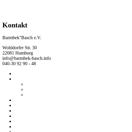
Kontakt
Barmbek°Basch e.V.
Wohldorfer Str. 30
22081 Hamburg
info@barmbek-basch.info
040-30 92 90 - 48
Start
Über uns
Wer wir sind
Mehr von uns
Ausstellungen
Programm
Beratung
Einrichtungen
Raumvermietung
Kontakt
Datenschutz
Impressum