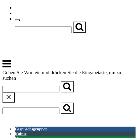
Skip
Einfache Sprache
to
Textgröße
content
Basch
Zentrum für Kirche, Kultur und Soziales
Menu
Geben Sie Wort ein und drücken Sie die Eingabetaste, um zu
suchen
← Zurück zur Übersicht
Gesprächsgruppen
Kultur