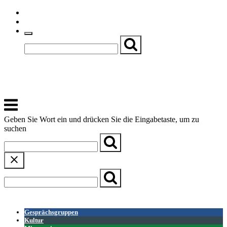
Skip
Einfache Sprache
to
Textgröße
content
Basch
Zentrum für Kirche, Kultur und Soziales
Menu
Geben Sie Wort ein und drücken Sie die Eingabetaste, um zu
suchen
← Zurück zur Übersicht
Gesprächsgruppen
Kultur