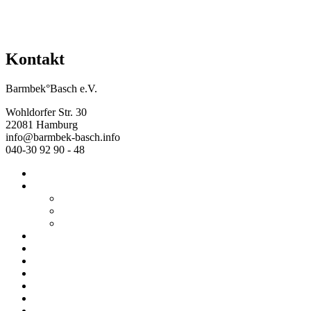
Kontakt
Barmbek°Basch e.V.
Wohldorfer Str. 30
22081 Hamburg
info@barmbek-basch.info
040-30 92 90 - 48
Start
Über uns
Wer wir sind
Mehr von uns
Ausstellungen
Programm
Beratung
Einrichtungen
Raumvermietung
Kontakt
Datenschutz
Impressum