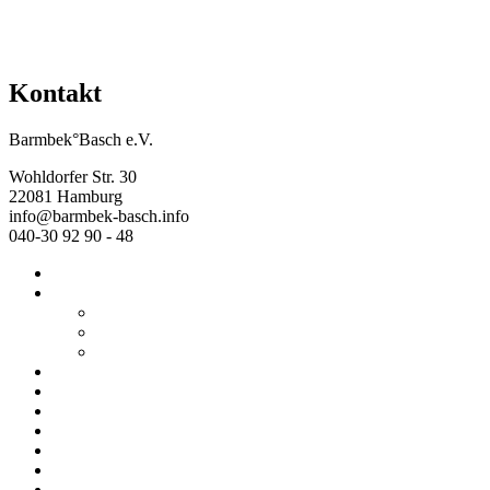
Kontakt
Barmbek°Basch e.V.
Wohldorfer Str. 30
22081 Hamburg
info@barmbek-basch.info
040-30 92 90 - 48
Start
Über uns
Wer wir sind
Mehr von uns
Ausstellungen
Programm
Beratung
Einrichtungen
Raumvermietung
Kontakt
Datenschutz
Impressum