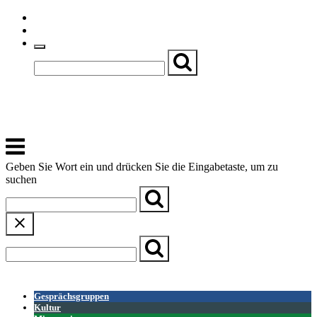
Skip
Einfache Sprache
to
Textgröße
content
Basch
Zentrum für Kirche, Kultur und Soziales
Menu
Geben Sie Wort ein und drücken Sie die Eingabetaste, um zu
suchen
← Zurück zur Übersicht
Gesprächsgruppen
Kultur