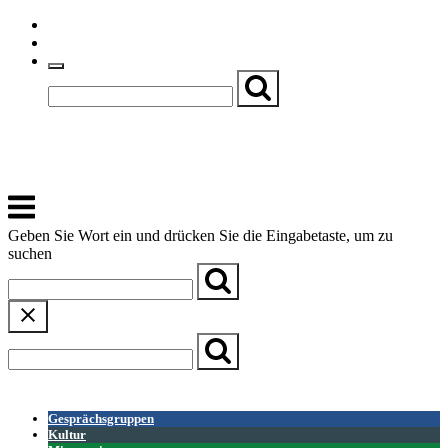
Skip
Einfache Sprache
to
Textgröße
content
Basch
Zentrum für Kirche, Kultur und Soziales
Menu
Geben Sie Wort ein und drücken Sie die Eingabetaste, um zu
suchen
← Zurück zur Übersicht
Gesprächsgruppen
Kultur