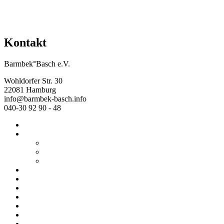
Kontakt
Barmbek°Basch e.V.
Wohldorfer Str. 30
22081 Hamburg
info@barmbek-basch.info
040-30 92 90 - 48
Start
Über uns
Wer wir sind
Mehr von uns
Ausstellungen
Programm
Beratung
Einrichtungen
Raumvermietung
Kontakt
Datenschutz
Impressum