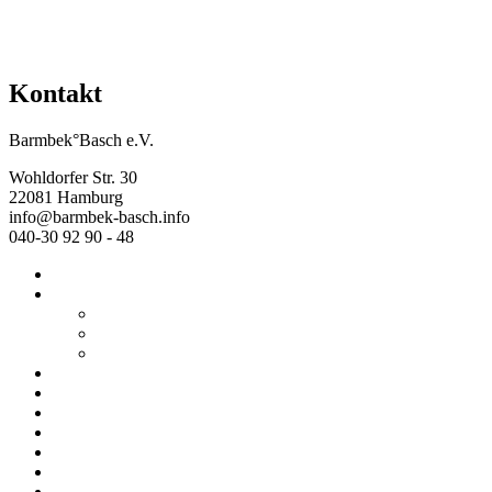
Kontakt
Barmbek°Basch e.V.
Wohldorfer Str. 30
22081 Hamburg
info@barmbek-basch.info
040-30 92 90 - 48
Start
Über uns
Wer wir sind
Mehr von uns
Ausstellungen
Programm
Beratung
Einrichtungen
Raumvermietung
Kontakt
Datenschutz
Impressum