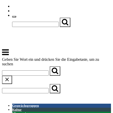
Skip
Einfache Sprache
to
Textgröße
content
Basch
Zentrum für Kirche, Kultur und Soziales
Menu
Geben Sie Wort ein und drücken Sie die Eingabetaste, um zu
suchen
← Zurück zur Übersicht
Gesprächsgruppen
Kultur