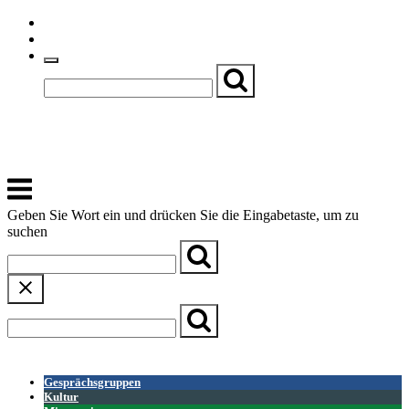
Skip
Einfache Sprache
to
Textgröße
content
Basch
Zentrum für Kirche, Kultur und Soziales
Menu
Geben Sie Wort ein und drücken Sie die Eingabetaste, um zu
suchen
← Zurück zur Übersicht
Gesprächsgruppen
Kultur