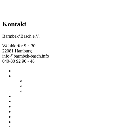
Kontakt
Barmbek°Basch e.V.
Wohldorfer Str. 30
22081 Hamburg
info@barmbek-basch.info
040-30 92 90 - 48
Start
Über uns
Wer wir sind
Mehr von uns
Ausstellungen
Programm
Beratung
Einrichtungen
Raumvermietung
Kontakt
Datenschutz
Impressum