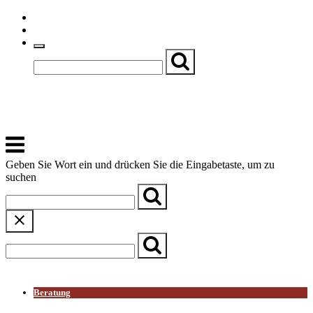
Skip
Einfache Sprache
to
Textgröße
content
Basch
Zentrum für Kirche, Kultur und Soziales
Menu
Geben Sie Wort ein und drücken Sie die Eingabetaste, um zu
suchen
← Zurück zur Übersicht
Beratung