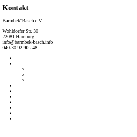
Kontakt
Barmbek°Basch e.V.
Wohldorfer Str. 30
22081 Hamburg
info@barmbek-basch.info
040-30 92 90 - 48
Start
Über uns
Wer wir sind
Mehr von uns
Ausstellungen
Programm
Beratung
Einrichtungen
Raumvermietung
Kontakt
Datenschutz
Impressum