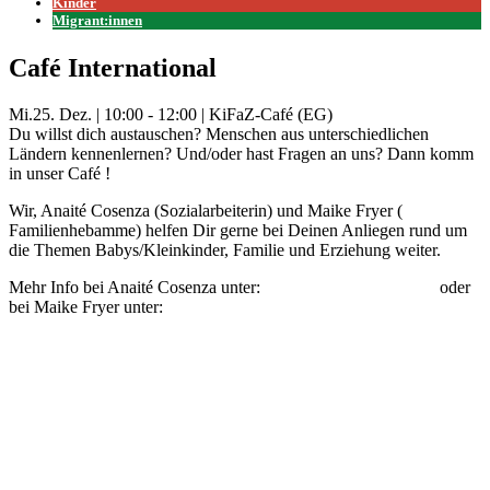
Kinder
Migrant:innen
Café International
Mi.
25. Dez.
|
10:00 - 12:00
|
KiFaZ-Café (EG)
Du willst dich austauschen? Menschen aus unterschiedlichen
Ländern kennenlernen? Und/oder hast Fragen an uns? Dann komm
in unser Café !
Wir, Anaité Cosenza (Sozialarbeiterin) und Maike Fryer (
Familienhebamme) helfen Dir gerne bei Deinen Anliegen rund um
die Themen Babys/Kleinkinder, Familie und Erziehung weiter.
Mehr Info bei Anaité Cosenza unter:
anaite.cosenza@kifaz.de
oder
bei Maike Fryer unter:
maike.fryer@kifaz.de