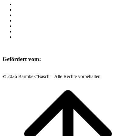
Programm
Beratung
Einrichtungen
Raumvermietung
Kontakt
Datenschutz
Impressum
Gefördert vom:
© 2026 Barmbek°Basch – Alle Rechte vorbehalten
Scroll
to
top