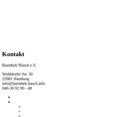
Mehr Veranstaltungen aus der Kategorie
Kontakt
Barmbek°Basch e.V.
Wohldorfer Str. 30
22081 Hamburg
info@barmbek-basch.info
040-30 92 90 - 48
Start
Über uns
Wer wir sind
Mehr von uns
Ausstellungen