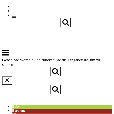
Skip
Einfache Sprache
to
Textgröße
content
Basch
Zentrum für Kirche, Kultur und Soziales
Menu
Geben Sie Wort ein und drücken Sie die Eingabetaste, um zu
suchen
← Zurück zur Übersicht
Baby
Beratung