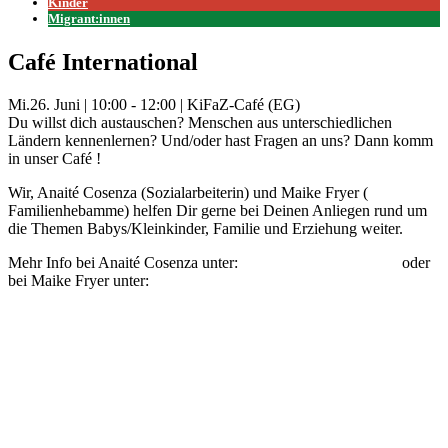
Kinder
Migrant:innen
Café International
Mi.
26. Juni
|
10:00 - 12:00
|
KiFaZ-Café (EG)
Du willst dich austauschen? Menschen aus unterschiedlichen
Ländern kennenlernen? Und/oder hast Fragen an uns? Dann komm
in unser Café !
Wir, Anaité Cosenza (Sozialarbeiterin) und Maike Fryer (
Familienhebamme) helfen Dir gerne bei Deinen Anliegen rund um
die Themen Babys/Kleinkinder, Familie und Erziehung weiter.
Mehr Info bei Anaité Cosenza unter:
anaite.cosenza@kifaz.de
oder
bei Maike Fryer unter:
maike.fryer@kifaz.de