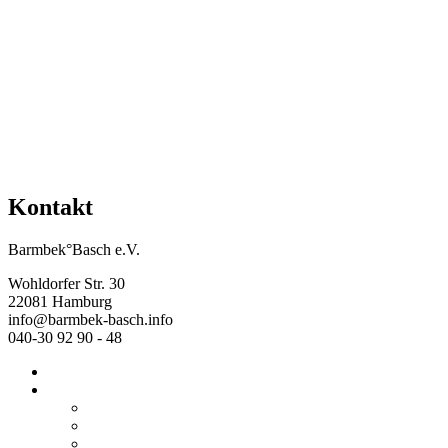
Mehr Veranstaltungen aus der Kategorie
Kontakt
Barmbek°Basch e.V.
Wohldorfer Str. 30
22081 Hamburg
info@barmbek-basch.info
040-30 92 90 - 48
Start
Über uns
Wer wir sind
Mehr von uns
Ausstellungen