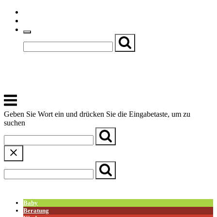
Skip
Einfache Sprache
to
Textgröße
content
Basch
Zentrum für Kirche, Kultur und Soziales
Menu
Geben Sie Wort ein und drücken Sie die Eingabetaste, um zu
suchen
← Zurück zur Übersicht
Baby
Beratung