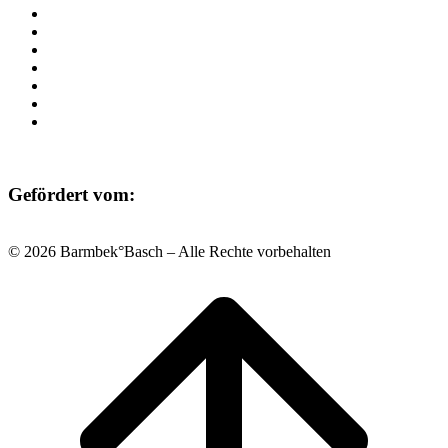
Programm
Beratung
Einrichtungen
Raumvermietung
Kontakt
Datenschutz
Impressum
Gefördert vom:
© 2026 Barmbek°Basch – Alle Rechte vorbehalten
Scroll
to
top