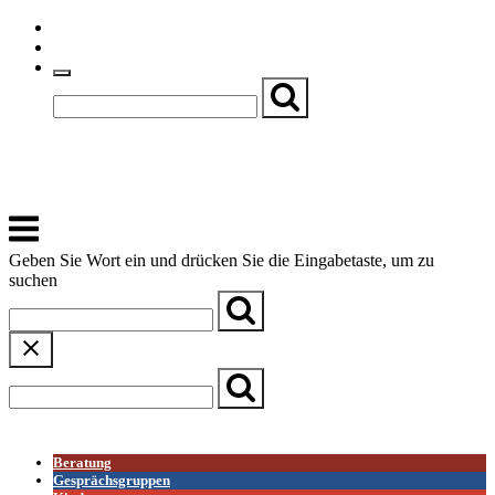
Skip
Einfache Sprache
to
Textgröße
content
Basch
Zentrum für Kirche, Kultur und Soziales
Menu
Geben Sie Wort ein und drücken Sie die Eingabetaste, um zu
suchen
← Zurück zur Übersicht
Beratung
Gesprächsgruppen