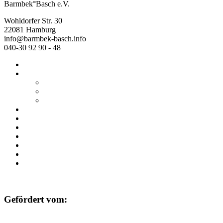
Barmbek°Basch e.V.
Wohldorfer Str. 30
22081 Hamburg
info@barmbek-basch.info
040-30 92 90 - 48
Start
Über uns
Wer wir sind
Mehr von uns
Ausstellungen
Programm
Beratung
Einrichtungen
Raumvermietung
Kontakt
Datenschutz
Impressum
Gefördert vom: