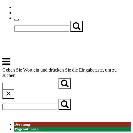
Skip
Einfache Sprache
to
Textgröße
content
Basch
Zentrum für Kirche, Kultur und Soziales
Menu
Geben Sie Wort ein und drücken Sie die Eingabetaste, um zu
suchen
← Zurück zur Übersicht
Beratung
Migrant:innen