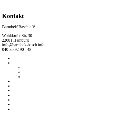
Kontakt
Barmbek°Basch e.V.
Wohldorfer Str. 30
22081 Hamburg
info@barmbek-basch.info
040-30 92 90 - 48
Start
Über uns
Wer wir sind
Mehr von uns
Ausstellungen
Programm
Beratung
Einrichtungen
Raumvermietung
Kontakt
Datenschutz
Impressum