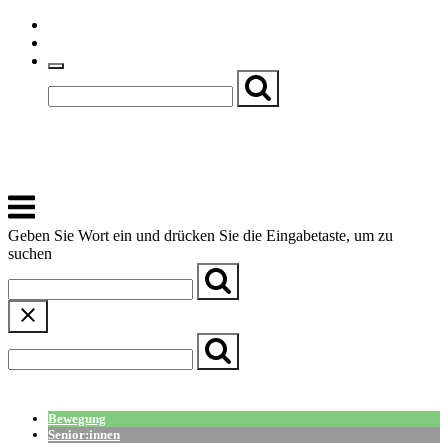
Skip
Einfache Sprache
to
Textgröße
content
Basch
Zentrum für Kirche, Kultur und Soziales
Menu
Geben Sie Wort ein und drücken Sie die Eingabetaste, um zu
suchen
← Zurück zur Übersicht
Bewegung
Senior:innen