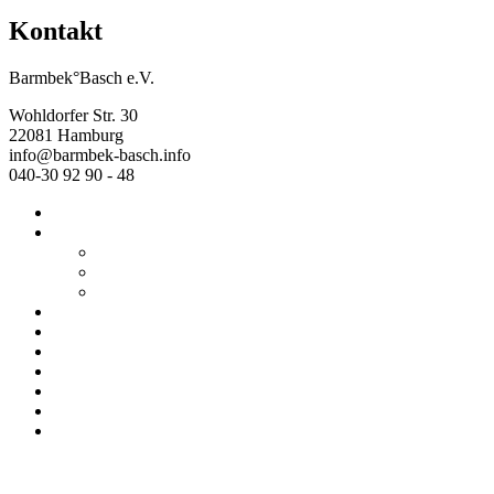
Kontakt
Barmbek°Basch e.V.
Wohldorfer Str. 30
22081 Hamburg
info@barmbek-basch.info
040-30 92 90 - 48
Start
Über uns
Wer wir sind
Mehr von uns
Ausstellungen
Programm
Beratung
Einrichtungen
Raumvermietung
Kontakt
Datenschutz
Impressum