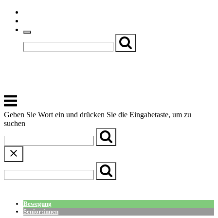
Skip
Einfache Sprache
to
Textgröße
content
Basch
Zentrum für Kirche, Kultur und Soziales
Menu
Geben Sie Wort ein und drücken Sie die Eingabetaste, um zu
suchen
← Zurück zur Übersicht
Bewegung
Senior:innen