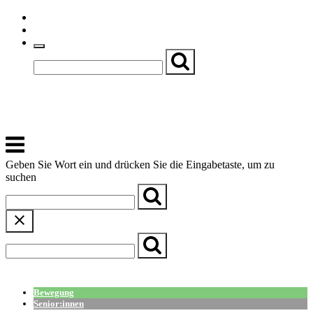
Skip
Einfache Sprache
to
Textgröße
content
Basch
Zentrum für Kirche, Kultur und Soziales
Menu
Geben Sie Wort ein und drücken Sie die Eingabetaste, um zu
suchen
← Zurück zur Übersicht
Bewegung
Senior:innen