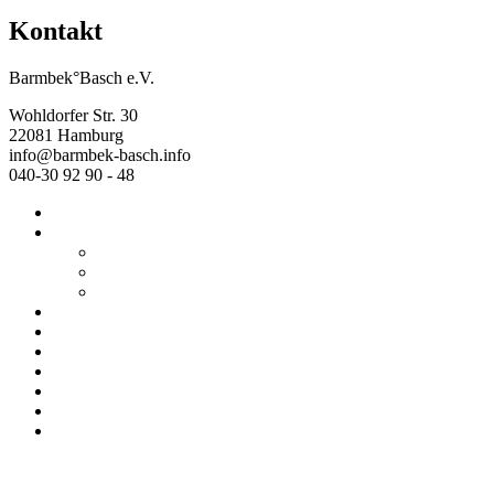
Kontakt
Barmbek°Basch e.V.
Wohldorfer Str. 30
22081 Hamburg
info@barmbek-basch.info
040-30 92 90 - 48
Start
Über uns
Wer wir sind
Mehr von uns
Ausstellungen
Programm
Beratung
Einrichtungen
Raumvermietung
Kontakt
Datenschutz
Impressum