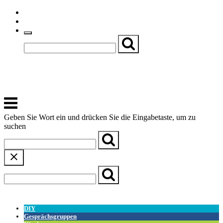
Skip
Einfache Sprache
to
Textgröße
content
Basch
Zentrum für Kirche, Kultur und Soziales
Menu
Geben Sie Wort ein und drücken Sie die Eingabetaste, um zu
suchen
← Zurück zur Übersicht
DIY
Gesprächsgruppen