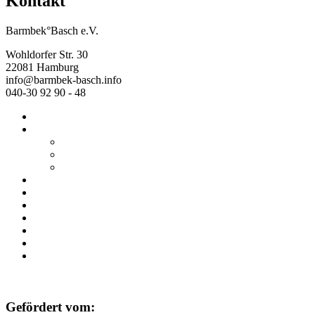
Kontakt
Barmbek°Basch e.V.
Wohldorfer Str. 30
22081 Hamburg
info@barmbek-basch.info
040-30 92 90 - 48
Start
Über uns
Wer wir sind
Mehr von uns
Ausstellungen
Programm
Beratung
Einrichtungen
Raumvermietung
Kontakt
Datenschutz
Impressum
Gefördert vom: