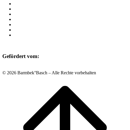
Programm
Beratung
Einrichtungen
Raumvermietung
Kontakt
Datenschutz
Impressum
Gefördert vom:
© 2026 Barmbek°Basch – Alle Rechte vorbehalten
Scroll
to
top