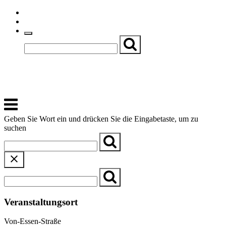
Skip
Einfache Sprache
to
Textgröße
content
Basch
Zentrum für Kirche, Kultur und Soziales
Menu
Geben Sie Wort ein und drücken Sie die Eingabetaste, um zu
suchen
Veranstaltungsort
Von-Essen-Straße