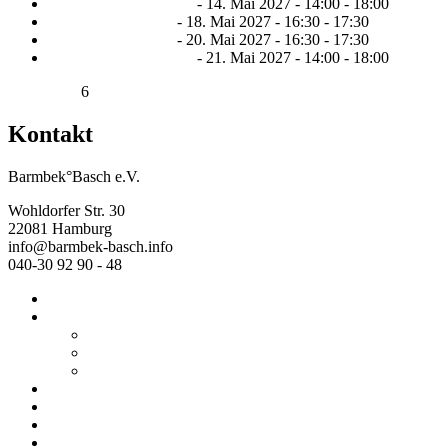
DUPLO®-Nachmittag
- 14. Mai 2027 - 14:00 - 18:00
Vorlesen für Kinder
- 18. Mai 2027 - 16:30 - 17:30
Vorlesen für Kinder
- 20. Mai 2027 - 16:30 - 17:30
DUPLO®-Nachmittag
- 21. Mai 2027 - 14:00 - 18:00
<
1
2
3
4
5
6
7
8
9
10
11
12
>
>>
Kontakt
Barmbek°Basch e.V.
Wohldorfer Str. 30
22081 Hamburg
info@barmbek-basch.info
040-30 92 90 - 48
Start
Über uns
Wer wir sind
Mehr von uns
Ausstellungen
Programm
Beratung
Einrichtungen
Raumvermietung