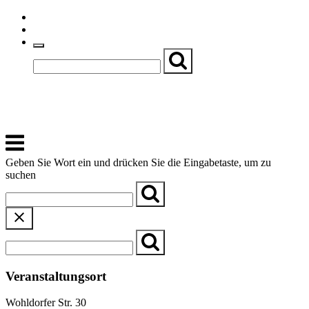
Skip
Einfache Sprache
to
Textgröße
content
Basch
Zentrum für Kirche, Kultur und Soziales
Menu
Geben Sie Wort ein und drücken Sie die Eingabetaste, um zu
suchen
Veranstaltungsort
Wohldorfer Str. 30