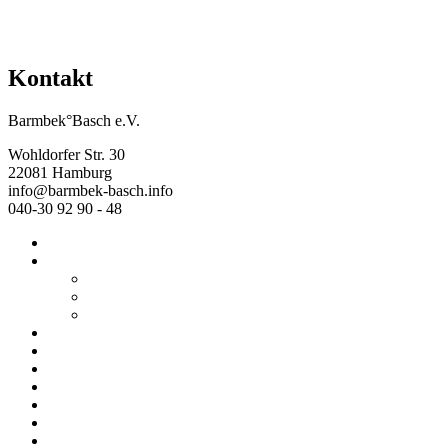
Kontakt
Barmbek°Basch e.V.
Wohldorfer Str. 30
22081 Hamburg
info@barmbek-basch.info
040-30 92 90 - 48
Start
Über uns
Wer wir sind
Mehr von uns
Ausstellungen
Programm
Beratung
Einrichtungen
Raumvermietung
Kontakt
Datenschutz
Impressum