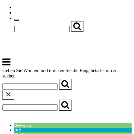
Skip
Einfache Sprache
to
Textgröße
content
Basch
Zentrum für Kirche, Kultur und Soziales
Menu
Geben Sie Wort ein und drücken Sie die Eingabetaste, um zu
suchen
← Zurück zur Übersicht
Bewegung
DIY