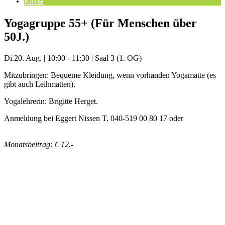
Kirche
Yogagruppe 55+ (Für Menschen über
50J.)
Di.
20. Aug.
|
10:00 - 11:30
|
Saal 3 (1. OG)
Mitzubringen: Bequeme Kleidung, wenn vorhanden Yogamatte (es
gibt auch Leihmatten).
Yogalehrerin: Brigitte Herget.
Anmeldung bei Eggert Nissen T. 040-519 00 80 17 oder
eggert.nissen@kirche-alt-barmbek.de
Monatsbeitrag: € 12.-
Mehr Veranstaltungen aus der Kategorie