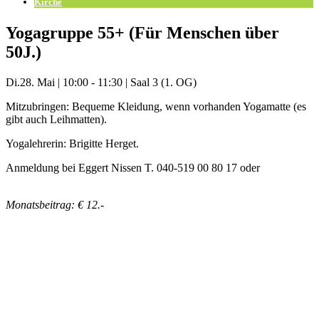
Kirche
Yogagruppe 55+ (Für Menschen über
50J.)
Di.
28. Mai
|
10:00 - 11:30
|
Saal 3 (1. OG)
Mitzubringen: Bequeme Kleidung, wenn vorhanden Yogamatte (es
gibt auch Leihmatten).
Yogalehrerin: Brigitte Herget.
Anmeldung bei Eggert Nissen T. 040-519 00 80 17 oder
eggert.nissen@kirche-alt-barmbek.de
Monatsbeitrag: € 12.-
Mehr Veranstaltungen aus der Kategorie