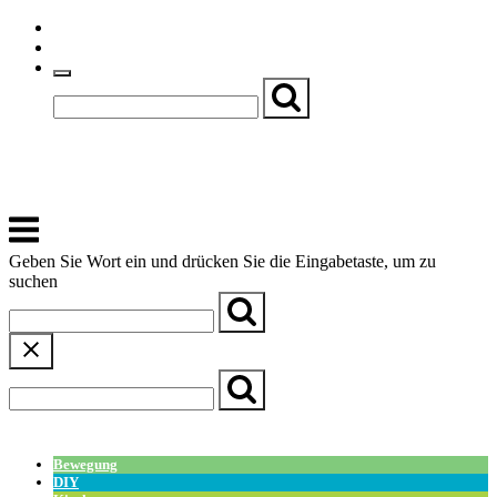
Skip
Einfache Sprache
to
Textgröße
content
Basch
Zentrum für Kirche, Kultur und Soziales
Menu
Geben Sie Wort ein und drücken Sie die Eingabetaste, um zu
suchen
← Zurück zur Übersicht
Bewegung
DIY