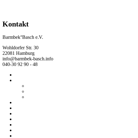
Kontakt
Barmbek°Basch e.V.
Wohldorfer Str. 30
22081 Hamburg
info@barmbek-basch.info
040-30 92 90 - 48
Start
Über uns
Wer wir sind
Mehr von uns
Ausstellungen
Programm
Beratung
Einrichtungen
Raumvermietung
Kontakt
Datenschutz
Impressum