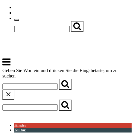
Skip
Einfache Sprache
to
Textgröße
content
Basch
Zentrum für Kirche, Kultur und Soziales
Menu
Geben Sie Wort ein und drücken Sie die Eingabetaste, um zu
suchen
← Zurück zur Übersicht
Kinder
Kultur