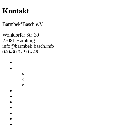
Kontakt
Barmbek°Basch e.V.
Wohldorfer Str. 30
22081 Hamburg
info@barmbek-basch.info
040-30 92 90 - 48
Start
Über uns
Wer wir sind
Mehr von uns
Ausstellungen
Programm
Beratung
Einrichtungen
Raumvermietung
Kontakt
Datenschutz
Impressum