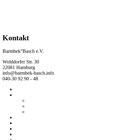
Kontakt
Barmbek°Basch e.V.
Wohldorfer Str. 30
22081 Hamburg
info@barmbek-basch.info
040-30 92 90 - 48
Start
Über uns
Wer wir sind
Mehr von uns
Ausstellungen
Programm
Beratung
Einrichtungen
Raumvermietung
Kontakt