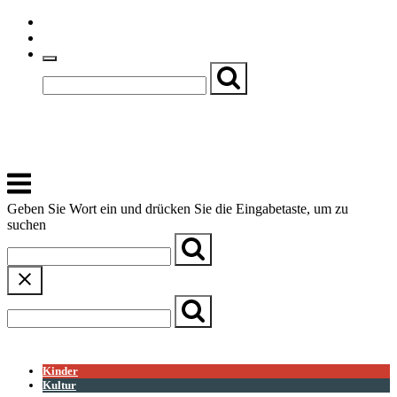
Skip
Einfache Sprache
to
Textgröße
content
Basch
Zentrum für Kirche, Kultur und Soziales
Menu
Geben Sie Wort ein und drücken Sie die Eingabetaste, um zu
suchen
← Zurück zur Übersicht
Kinder
Kultur