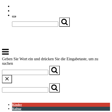
Skip
Einfache Sprache
to
Textgröße
content
Basch
Zentrum für Kirche, Kultur und Soziales
Menu
Geben Sie Wort ein und drücken Sie die Eingabetaste, um zu
suchen
← Zurück zur Übersicht
Kinder
Kultur