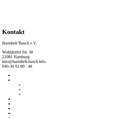
Kontakt
Barmbek°Basch e.V.
Wohldorfer Str. 30
22081 Hamburg
info@barmbek-basch.info
040-30 92 90 - 48
Start
Über uns
Wer wir sind
Mehr von uns
Ausstellungen
Programm
Beratung
Einrichtungen
Raumvermietung
Kontakt