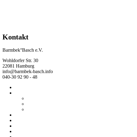
Kontakt
Barmbek°Basch e.V.
Wohldorfer Str. 30
22081 Hamburg
info@barmbek-basch.info
040-30 92 90 - 48
Start
Über uns
Wer wir sind
Mehr von uns
Ausstellungen
Programm
Beratung
Einrichtungen
Raumvermietung
Kontakt