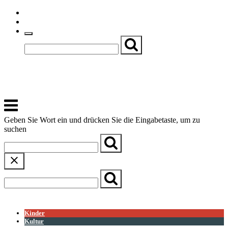
Skip
Einfache Sprache
to
Textgröße
content
Basch
Zentrum für Kirche, Kultur und Soziales
Menu
Geben Sie Wort ein und drücken Sie die Eingabetaste, um zu
suchen
← Zurück zur Übersicht
Kinder
Kultur