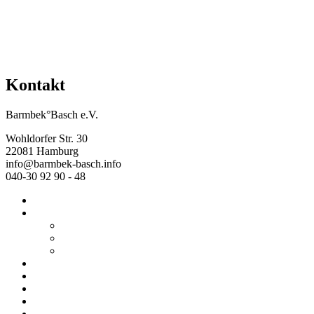
Kontakt
Barmbek°Basch e.V.
Wohldorfer Str. 30
22081 Hamburg
info@barmbek-basch.info
040-30 92 90 - 48
Start
Über uns
Wer wir sind
Mehr von uns
Ausstellungen
Programm
Beratung
Einrichtungen
Raumvermietung
Kontakt