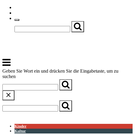
Skip
Einfache Sprache
to
Textgröße
content
Basch
Zentrum für Kirche, Kultur und Soziales
Menu
Geben Sie Wort ein und drücken Sie die Eingabetaste, um zu
suchen
← Zurück zur Übersicht
Kinder
Kultur