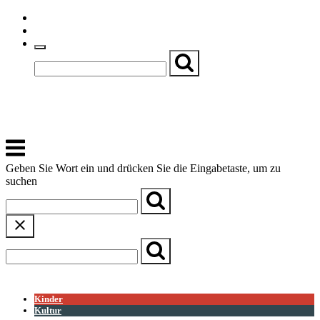
Skip
Einfache Sprache
to
Textgröße
content
Basch
Zentrum für Kirche, Kultur und Soziales
Menu
Geben Sie Wort ein und drücken Sie die Eingabetaste, um zu
suchen
← Zurück zur Übersicht
Kinder
Kultur