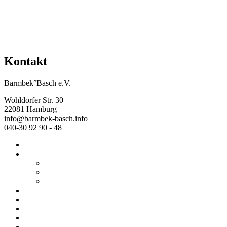
Kontakt
Barmbek°Basch e.V.
Wohldorfer Str. 30
22081 Hamburg
info@barmbek-basch.info
040-30 92 90 - 48
Start
Über uns
Wer wir sind
Mehr von uns
Ausstellungen
Programm
Beratung
Einrichtungen
Raumvermietung
Kontakt