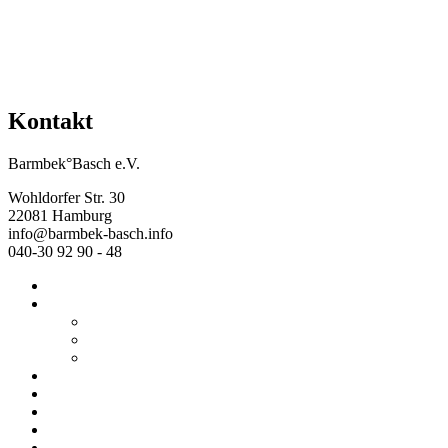
Kontakt
Barmbek°Basch e.V.
Wohldorfer Str. 30
22081 Hamburg
info@barmbek-basch.info
040-30 92 90 - 48
Start
Über uns
Wer wir sind
Mehr von uns
Ausstellungen
Programm
Beratung
Einrichtungen
Raumvermietung
Kontakt