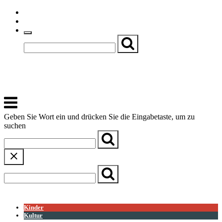
Skip
Einfache Sprache
to
Textgröße
content
Basch
Zentrum für Kirche, Kultur und Soziales
Menu
Geben Sie Wort ein und drücken Sie die Eingabetaste, um zu
suchen
← Zurück zur Übersicht
Kinder
Kultur