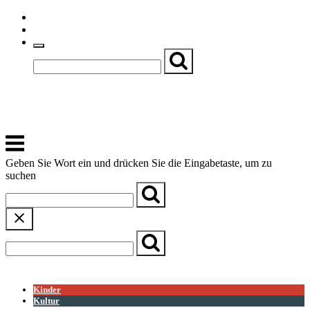
Skip
Einfache Sprache
to
Textgröße
content
Basch
Zentrum für Kirche, Kultur und Soziales
Menu
Geben Sie Wort ein und drücken Sie die Eingabetaste, um zu
suchen
← Zurück zur Übersicht
Kinder
Kultur