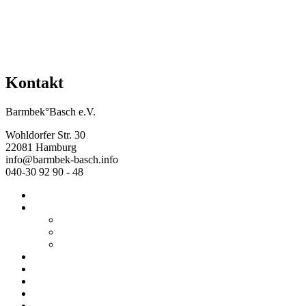
Kontakt
Barmbek°Basch e.V.
Wohldorfer Str. 30
22081 Hamburg
info@barmbek-basch.info
040-30 92 90 - 48
Start
Über uns
Wer wir sind
Mehr von uns
Ausstellungen
Programm
Beratung
Einrichtungen
Raumvermietung
Kontakt