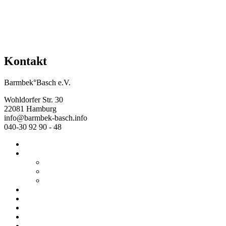
Kontakt
Barmbek°Basch e.V.
Wohldorfer Str. 30
22081 Hamburg
info@barmbek-basch.info
040-30 92 90 - 48
Start
Über uns
Wer wir sind
Mehr von uns
Ausstellungen
Programm
Beratung
Einrichtungen
Raumvermietung
Kontakt