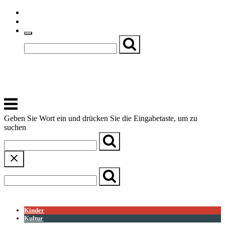
Skip
Einfache Sprache
to
Textgröße
content
Basch
Zentrum für Kirche, Kultur und Soziales
Menu
Geben Sie Wort ein und drücken Sie die Eingabetaste, um zu
suchen
← Zurück zur Übersicht
Kinder
Kultur