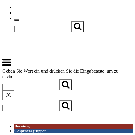
Skip
Einfache Sprache
to
Textgröße
content
Basch
Zentrum für Kirche, Kultur und Soziales
Menu
Geben Sie Wort ein und drücken Sie die Eingabetaste, um zu
suchen
← Zurück zur Übersicht
Beratung
Gesprächsgruppen