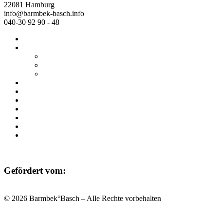
22081 Hamburg
info@barmbek-basch.info
040-30 92 90 - 48
Start
Über uns
Wer wir sind
Mehr von uns
Ausstellungen
Programm
Beratung
Einrichtungen
Raumvermietung
Kontakt
Datenschutz
Impressum
Gefördert vom:
© 2026 Barmbek°Basch – Alle Rechte vorbehalten
Scroll
to