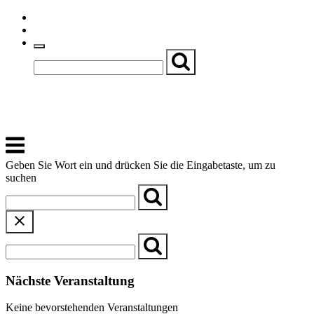
Skip
Einfache Sprache
to
Textgröße
content
Basch
Zentrum für Kirche, Kultur und Soziales
Menu
Geben Sie Wort ein und drücken Sie die Eingabetaste, um zu
suchen
Nächste Veranstaltung
Keine bevorstehenden Veranstaltungen