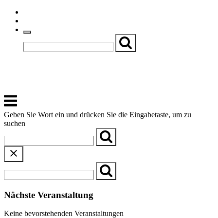
Skip
Einfache Sprache
to
Textgröße
content
Basch
Zentrum für Kirche, Kultur und Soziales
Menu
Geben Sie Wort ein und drücken Sie die Eingabetaste, um zu
suchen
Nächste Veranstaltung
Keine bevorstehenden Veranstaltungen