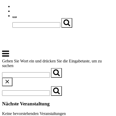
Skip
Einfache Sprache
to
Textgröße
content
Basch
Zentrum für Kirche, Kultur und Soziales
Menu
Geben Sie Wort ein und drücken Sie die Eingabetaste, um zu
suchen
Nächste Veranstaltung
Keine bevorstehenden Veranstaltungen