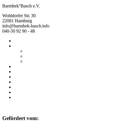
Barmbek°Basch e.V.
Wohldorfer Str. 30
22081 Hamburg
info@barmbek-basch.info
040-30 92 90 - 48
Start
Über uns
Wer wir sind
Mehr von uns
Ausstellungen
Programm
Beratung
Einrichtungen
Raumvermietung
Kontakt
Datenschutz
Impressum
Gefördert vom: