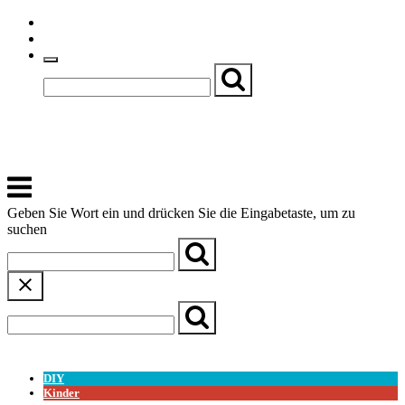
Skip
Einfache Sprache
to
Textgröße
content
Basch
Zentrum für Kirche, Kultur und Soziales
Menu
Geben Sie Wort ein und drücken Sie die Eingabetaste, um zu
suchen
← Zurück zur Übersicht
DIY
Kinder